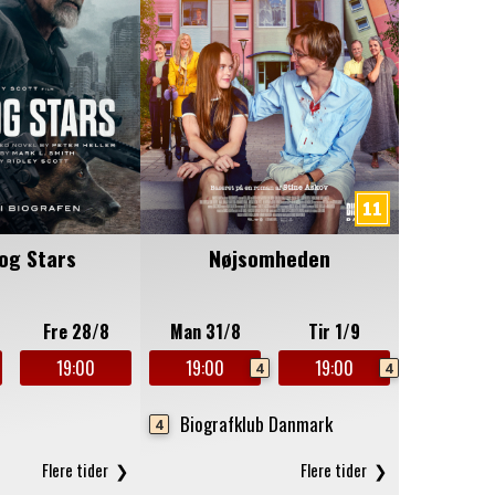
og Stars
Nøjsomheden
Fre 28/8
Man 31/8
Tir 1/9
19:00
19:00
19:00
4
4
Biografklub Danmark
4