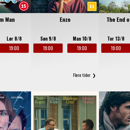
am Man
Enzo
The End o
Lør 8/8
Søn 9/8
Man 10/8
Tor 13/8
19:00
19:00
19:00
19:00