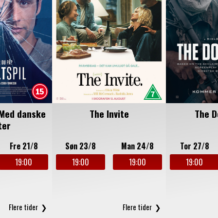
 Med danske
The Invite
The D
ter
Fre 21/8
Søn 23/8
Man 24/8
Tor 27/8
19:00
19:00
19:00
19:00