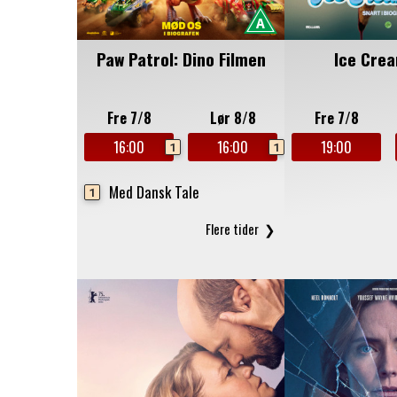
Paw Patrol: Dino Filmen
Ice Cre
Fre 7/8
Lør 8/8
Fre 7/8
16:00
16:00
19:00
1
1
Med Dansk Tale
1