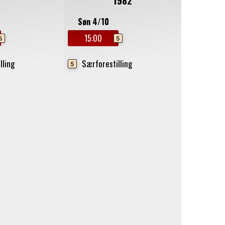
1982
Søn 4/10
15:00
5
5
lling
Særforestilling
5