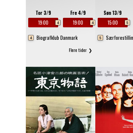
Tor 3/9
Fre 4/9
Søn 13/9
19:00
19:00
15:00
4
4
5
Biografklub Danmark
Særforestilli
4
5