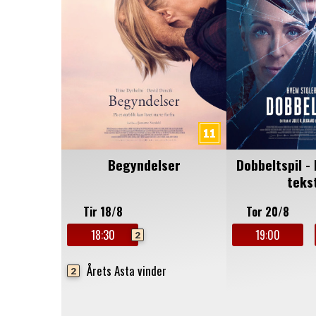
Begyndelser
Dobbeltspil -
teks
Tir 18/8
Tor 20/8
18:30
19:00
2
Årets Asta vinder
2