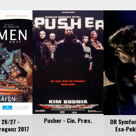
Pusher - Cin. Præs.
 26/27 -
DR Symfon
regenz 2017
Esa-Pek