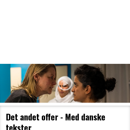
Filmdetaljer
HER KAN DU SE DETALJER OM OG
BESTILLE BILLETTER TIL DEN VALGTE
FILM
Det andet offer - Med danske
tekster