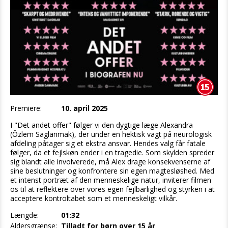
Premiere:
10. april 2025
I "Det andet offer" følger vi den dygtige læge Alexandra
(Özlem Saglanmak), der under en hektisk vagt på neurologisk
afdeling påtager sig et ekstra ansvar. Hendes valg får fatale
følger, da et fejlskøn ender i en tragedie. Som skylden spreder
sig blandt alle involverede, må Alex drage konsekvenserne af
sine beslutninger og konfrontere sin egen magtesløshed. Med
et intenst portræt af den menneskelige natur, inviterer filmen
os til at reflektere over vores egen fejlbarlighed og styrken i at
acceptere kontroltabet som et menneskeligt vilkår.
Længde:
01:32
Aldersgrænse:
Tilladt for børn over 15 år